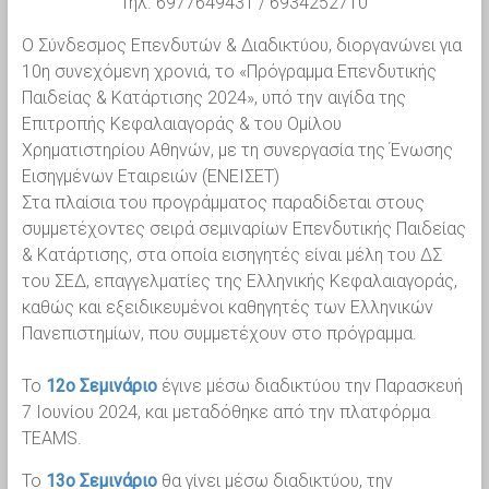
Τηλ. 6977649431 / 6934252710
Ο Σύνδεσμος Επενδυτών & Διαδικτύου, διοργανώνει για
10η συνεχόμενη χρονιά, το «Πρόγραμμα Επενδυτικής
Παιδείας & Κατάρτισης 2024», υπό την αιγίδα της
Επιτροπής Κεφαλαιαγοράς & του Ομίλου
Χρηματιστηρίου Αθηνών, με τη συνεργασία της Ένωσης
Εισηγμένων Εταιρειών (ΕΝΕΙΣΕΤ)
Στα πλαίσια του προγράμματος παραδίδεται στους
συμμετέχοντες σειρά σεμιναρίων Επενδυτικής Παιδείας
& Κατάρτισης, στα οποία εισηγητές είναι μέλη του ΔΣ
του ΣΕΔ, επαγγελματίες της Ελληνικής Κεφαλαιαγοράς,
καθώς και εξειδικευμένοι καθηγητές των Ελληνικών
Πανεπιστημίων, που συμμετέχουν στο πρόγραμμα.
Το
12ο Σεμινάριο
έγινε μέσω διαδικτύου την Παρασκευή
7 Ιουνίου 2024, και μεταδόθηκε από την πλατφόρμα
TEAMS.
Το
13ο Σεμινάριο
θα γίνει μέσω διαδικτύου, την